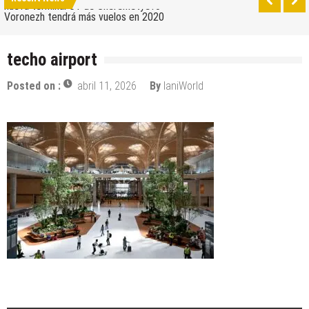
nueva terminal C1 de Sheremetyevo
Voronezh tendrá más vuelos en 2020
Como ir del aeropuerto al centro de Moscú
techo airport
Saratov tiene su nuevo aeropuerto
Posted on :
abril 11, 2026
By
IaniWorld
Los 10 mejores skateparks en Moscú
Wizz Air expande su base de Skopje y agrega
nuevos destinos
Tour de Francia 2019: mucha montaña, homenaje a
Eddy Merckx y la ausencia de Chris Froome
Bulgaria y Turquía compiten por albergar la nueva
planta industrial de Volkswagen
¿Cuántas ciudades rusas pueden caber en el
territorio de Moscú al comparar su población?
Turkish Airlines se trasladó al nuevo aeropuerto de
Estambul
Aeroflot traslada sus vuelos internacionales a la
nueva terminal C1 de Sheremetyevo