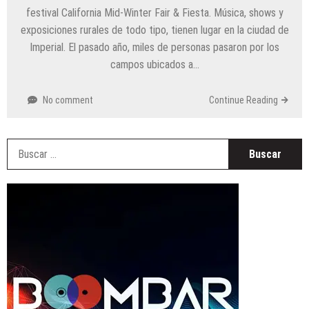
festival California Mid-Winter Fair & Fiesta. Música, shows y
exposiciones rurales de todo tipo, tienen lugar en la ciudad de
Imperial. El pasado año, miles de personas pasaron por los
campos ubicados a…
No comment
Continue Reading
B