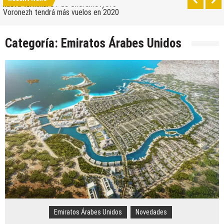
nueva terminal C1 de Sheremetyevo
Voronezh tendrá más vuelos en 2020
Como ir del aeropuerto al centro de Moscú
Categoría:
Emiratos Árabes Unidos
Saratov tiene su nuevo aeropuerto
Los 10 mejores skateparks en Moscú
Wizz Air expande su base de Skopje y agrega
nuevos destinos
Tour de Francia 2019: mucha montaña, homenaje a
Eddy Merckx y la ausencia de Chris Froome
Bulgaria y Turquía compiten por albergar la nueva
planta industrial de Volkswagen
¿Cuántas ciudades rusas pueden caber en el
territorio de Moscú al comparar su población?
Turkish Airlines se trasladó al nuevo aeropuerto de
Estambul
Aeroflot traslada sus vuelos internacionales a la
nueva terminal C1 de Sheremetyevo
Emiratos Árabes Unidos
Novedades