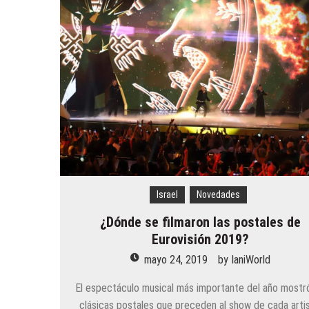
Los 10 mejores skateparks en 
Wizz Air expande su base de Sk
Tour de Francia 2019: mucha mo
Bulgaria y Turquía compiten por 
¿Cuántas ciudades rusas pueden 
Turkish Airlines se trasladó al 
Aeroflot traslada sus vuelos int
Israel
Novedades
¿Dónde se filmaron las postales de
Eurovisión 2019?
mayo 24, 2019
by
IaniWorld
El espectáculo musical más importante del año mostró
clásicas postales que preceden al show de cada artis