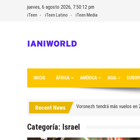
Skip
jueves, 6 agosto 2026, 7:50:12 pm
to
iTeen
iTeen Latino
iTeen Media
content
IaniWorld
Ianiworld es un magacín de viajes fundado por Iani Nikolov
INICIO
ÁFRICA
AMÉRICA
ASIA
EUROP
Turkish Airlines se trasladó al 
Aeroflot traslada sus vuelos int
Voronezh tendrá más vuelos en
Recent News
Como ir del aeropuerto al cent
Categoría:
Israel
Saratov tiene su nuevo aeropue