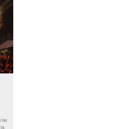
Moscú
opje y agrega nuevos destinos
ntaña, homenaje a Eddy Merckx y la ausencia de Chris Froome
albergar la nueva planta industrial de Volkswagen
caber en el territorio de Moscú al comparar su población?
nuevo aeropuerto de Estambul
ernacionales a la nueva terminal C1 de Sheremetyevo
 las
ta.