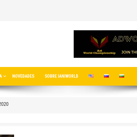
A
NOVEDADES
SOBRE IANIWORLD
nuevo aeropuerto de Estambul
ernacionales a la nueva terminal C1 de Sheremetyevo
 2020
ro de Moscú
rto