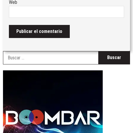
Web
B