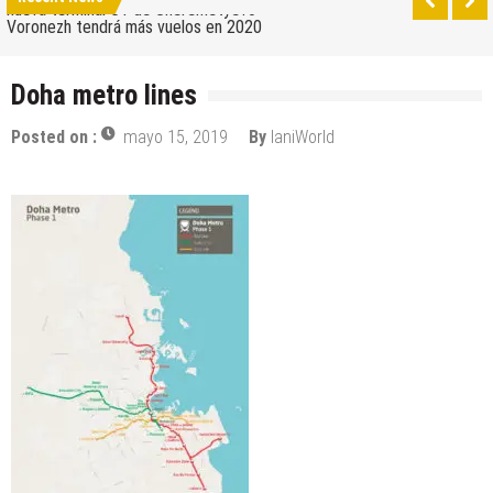
nueva terminal C1 de Sheremetyevo
Voronezh tendrá más vuelos en 2020
Como ir del aeropuerto al centro de Moscú
Doha metro lines
Saratov tiene su nuevo aeropuerto
Posted on :
mayo 15, 2019
By
IaniWorld
Los 10 mejores skateparks en Moscú
Wizz Air expande su base de Skopje y agrega
nuevos destinos
Tour de Francia 2019: mucha montaña, homenaje a
Eddy Merckx y la ausencia de Chris Froome
Bulgaria y Turquía compiten por albergar la nueva
planta industrial de Volkswagen
¿Cuántas ciudades rusas pueden caber en el
territorio de Moscú al comparar su población?
Turkish Airlines se trasladó al nuevo aeropuerto de
Estambul
Aeroflot traslada sus vuelos internacionales a la
nueva terminal C1 de Sheremetyevo