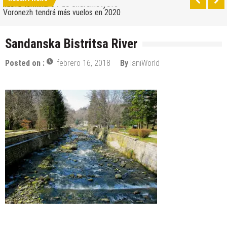
nueva terminal C1 de Sheremetyevo
Voronezh tendrá más vuelos en 2020
Como ir del aeropuerto al centro de Moscú
Sandanska Bistritsa River
Saratov tiene su nuevo aeropuerto
Posted on :
febrero 16, 2018
By
IaniWorld
Los 10 mejores skateparks en Moscú
Wizz Air expande su base de Skopje y agrega
nuevos destinos
Tour de Francia 2019: mucha montaña, homenaje a
Eddy Merckx y la ausencia de Chris Froome
Bulgaria y Turquía compiten por albergar la nueva
planta industrial de Volkswagen
¿Cuántas ciudades rusas pueden caber en el
territorio de Moscú al comparar su población?
Turkish Airlines se trasladó al nuevo aeropuerto de
Estambul
Aeroflot traslada sus vuelos internacionales a la
nueva terminal C1 de Sheremetyevo