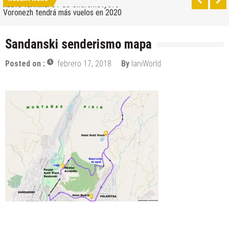
nueva terminal C1 de Sheremetyevo
Voronezh tendrá más vuelos en 2020
Como ir del aeropuerto al centro de Moscú
Sandanski senderismo mapa
Saratov tiene su nuevo aeropuerto
Posted on :
febrero 17, 2018
By
IaniWorld
Los 10 mejores skateparks en Moscú
Wizz Air expande su base de Skopje y agrega
nuevos destinos
Tour de Francia 2019: mucha montaña, homenaje a
Eddy Merckx y la ausencia de Chris Froome
Bulgaria y Turquía compiten por albergar la nueva
planta industrial de Volkswagen
¿Cuántas ciudades rusas pueden caber en el
territorio de Moscú al comparar su población?
Turkish Airlines se trasladó al nuevo aeropuerto de
Estambul
Aeroflot traslada sus vuelos internacionales a la
nueva terminal C1 de Sheremetyevo