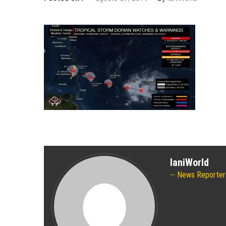
Wizz Air expande su base de Sk
Tour de Francia 2019: mucha mo
Bulgaria y Turquía compiten por 
¿Cuántas ciudades rusas pueden 
Turkish Airlines se trasladó al 
Aeroflot traslada sus vuelos int
IaniWorld
News Reporter