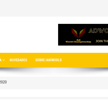
nuevo aeropuerto de Estambul
A
NOVEDADES
SOBRE IANIWORLD
ernacionales a la nueva terminal C1 de Sheremetyevo
 2020
ro de Moscú
rto
Moscú