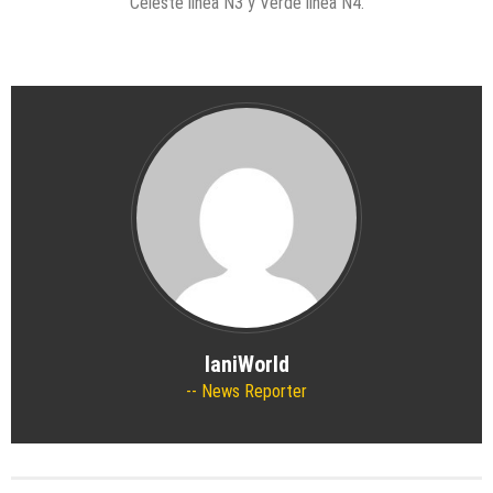
Celeste línea N3 y Verde línea N4.
IaniWorld
News Reporter