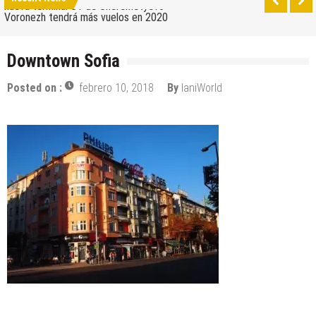
nueva terminal C1 de Sheremetyevo
Voronezh tendrá más vuelos en 2020
Como ir del aeropuerto al centro de Moscú
Downtown Sofia
Saratov tiene su nuevo aeropuerto
Posted on :
febrero 10, 2018
By
IaniWorld
Los 10 mejores skateparks en Moscú
Wizz Air expande su base de Skopje y agrega
nuevos destinos
Tour de Francia 2019: mucha montaña, homenaje a
Eddy Merckx y la ausencia de Chris Froome
Bulgaria y Turquía compiten por albergar la nueva
planta industrial de Volkswagen
¿Cuántas ciudades rusas pueden caber en el
territorio de Moscú al comparar su población?
Turkish Airlines se trasladó al nuevo aeropuerto de
Estambul
Aeroflot traslada sus vuelos internacionales a la
nueva terminal C1 de Sheremetyevo