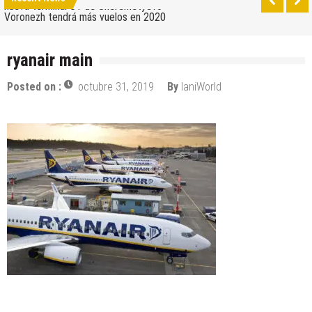
nueva terminal C1 de Sheremetyevo
Voronezh tendrá más vuelos en 2020
Como ir del aeropuerto al centro de Moscú
ryanair main
Saratov tiene su nuevo aeropuerto
Posted on :
octubre 31, 2019
By
IaniWorld
Los 10 mejores skateparks en Moscú
Wizz Air expande su base de Skopje y agrega
nuevos destinos
Tour de Francia 2019: mucha montaña, homenaje a
Eddy Merckx y la ausencia de Chris Froome
Bulgaria y Turquía compiten por albergar la nueva
planta industrial de Volkswagen
¿Cuántas ciudades rusas pueden caber en el
territorio de Moscú al comparar su población?
Turkish Airlines se trasladó al nuevo aeropuerto de
Estambul
Aeroflot traslada sus vuelos internacionales a la
nueva terminal C1 de Sheremetyevo