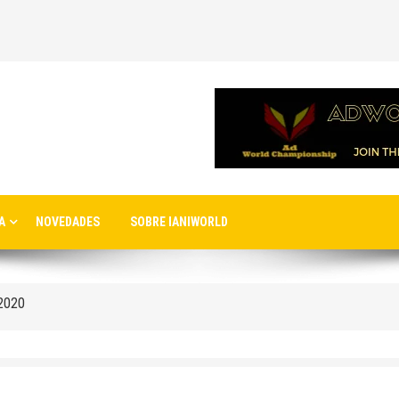
nuevo aeropuerto de Estambul
A
NOVEDADES
SOBRE IANIWORLD
ernacionales a la nueva terminal C1 de Sheremetyevo
 2020
ro de Moscú
rto