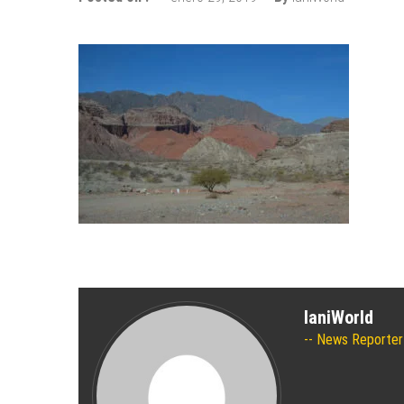
Los 10 mejores skateparks en 
Wizz Air expande su base de Sk
Tour de Francia 2019: mucha mo
Bulgaria y Turquía compiten por 
¿Cuántas ciudades rusas pueden 
Turkish Airlines se trasladó al 
Aeroflot traslada sus vuelos int
IaniWorld
News Reporter