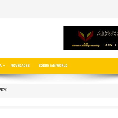
nuevo aeropuerto de Estambul
A
NOVEDADES
SOBRE IANIWORLD
ernacionales a la nueva terminal C1 de Sheremetyevo
 2020
ro de Moscú
rto
Moscú