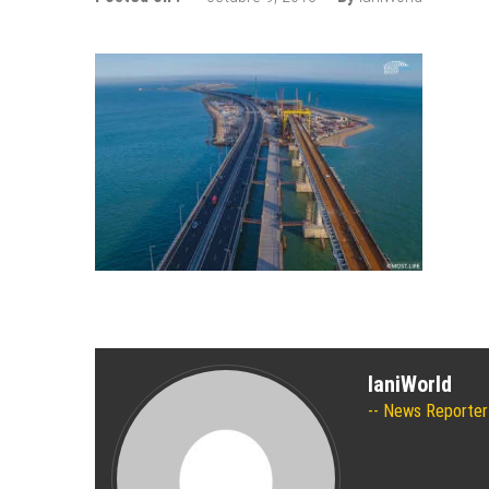
Wizz Air expande su base de Sk
Tour de Francia 2019: mucha mo
Bulgaria y Turquía compiten por 
¿Cuántas ciudades rusas pueden 
Turkish Airlines se trasladó al 
Aeroflot traslada sus vuelos int
IaniWorld
News Reporter