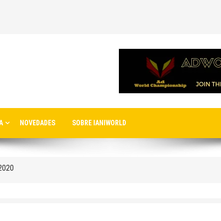
A
NOVEDADES
SOBRE IANIWORLD
nuevo aeropuerto de Estambul
ernacionales a la nueva terminal C1 de Sheremetyevo
 2020
ro de Moscú
rto