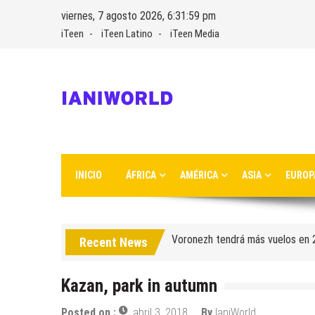
Skip
viernes, 7 agosto 2026, 6:32:00 pm
to
iTeen
iTeen Latino
iTeen Media
content
IaniWorld
Ianiworld es un magacín de viajes fundado por Iani Nikolov
INICIO
ÁFRICA
AMÉRICA
ASIA
EUROP
Turkish Airlines se trasladó al 
Aeroflot traslada sus vuelos int
Voronezh tendrá más vuelos en
Recent News
Como ir del aeropuerto al cent
Kazan, park in autumn
Saratov tiene su nuevo aeropue
Posted on :
abril 3, 2018
By
IaniWorld