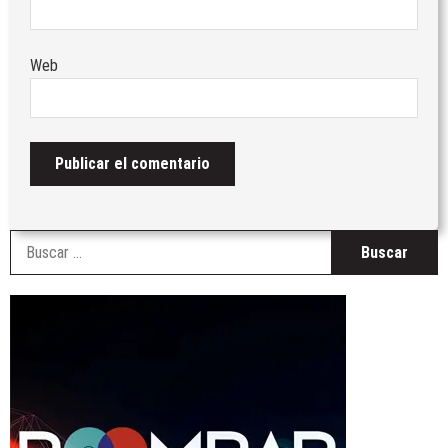
Web
B