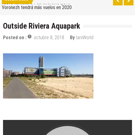
nueva terminal C1 de Sheremetyevo
Voronezh tendrá más vuelos en 2020
Como ir del aeropuerto al centro de Moscú
Outside Riviera Aquapark
Saratov tiene su nuevo aeropuerto
Posted on :
octubre 8, 2018
By
IaniWorld
Los 10 mejores skateparks en Moscú
Wizz Air expande su base de Skopje y agrega
nuevos destinos
Tour de Francia 2019: mucha montaña, homenaje a
Eddy Merckx y la ausencia de Chris Froome
Bulgaria y Turquía compiten por albergar la nueva
planta industrial de Volkswagen
¿Cuántas ciudades rusas pueden caber en el
territorio de Moscú al comparar su población?
Turkish Airlines se trasladó al nuevo aeropuerto de
Estambul
Aeroflot traslada sus vuelos internacionales a la
nueva terminal C1 de Sheremetyevo