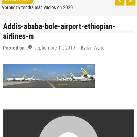
nueva terminal C1 de Sheremetyevo
Voronezh tendrá más vuelos en 2020
Como ir del aeropuerto al centro de Moscú
Addis-ababa-bole-airport-ethiopian-
Saratov tiene su nuevo aeropuerto
airlines-m
Los 10 mejores skateparks en Moscú
Posted on :
septiembre 11, 2019
By
IaniWorld
Wizz Air expande su base de Skopje y agrega
nuevos destinos
Tour de Francia 2019: mucha montaña, homenaje a
Eddy Merckx y la ausencia de Chris Froome
Bulgaria y Turquía compiten por albergar la nueva
planta industrial de Volkswagen
¿Cuántas ciudades rusas pueden caber en el
territorio de Moscú al comparar su población?
Turkish Airlines se trasladó al nuevo aeropuerto de
Estambul
Aeroflot traslada sus vuelos internacionales a la
nueva terminal C1 de Sheremetyevo