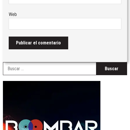
Web
B