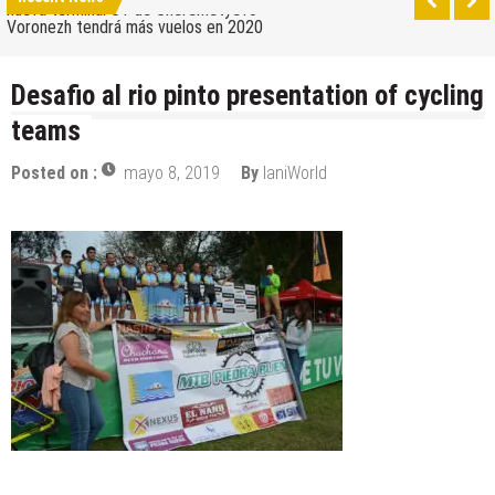
nueva terminal C1 de Sheremetyevo
Voronezh tendrá más vuelos en 2020
Como ir del aeropuerto al centro de Moscú
Desafio al rio pinto presentation of cycling
Saratov tiene su nuevo aeropuerto
teams
Los 10 mejores skateparks en Moscú
Posted on :
mayo 8, 2019
By
IaniWorld
Wizz Air expande su base de Skopje y agrega
nuevos destinos
Tour de Francia 2019: mucha montaña, homenaje a
Eddy Merckx y la ausencia de Chris Froome
Bulgaria y Turquía compiten por albergar la nueva
planta industrial de Volkswagen
¿Cuántas ciudades rusas pueden caber en el
territorio de Moscú al comparar su población?
Turkish Airlines se trasladó al nuevo aeropuerto de
Estambul
Aeroflot traslada sus vuelos internacionales a la
nueva terminal C1 de Sheremetyevo