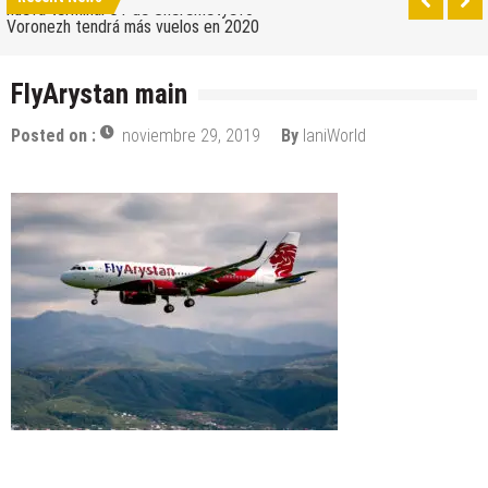
nueva terminal C1 de Sheremetyevo
Voronezh tendrá más vuelos en 2020
Como ir del aeropuerto al centro de Moscú
FlyArystan main
Saratov tiene su nuevo aeropuerto
Posted on :
noviembre 29, 2019
By
IaniWorld
Los 10 mejores skateparks en Moscú
Wizz Air expande su base de Skopje y agrega
nuevos destinos
Tour de Francia 2019: mucha montaña, homenaje a
Eddy Merckx y la ausencia de Chris Froome
Bulgaria y Turquía compiten por albergar la nueva
planta industrial de Volkswagen
¿Cuántas ciudades rusas pueden caber en el
territorio de Moscú al comparar su población?
Turkish Airlines se trasladó al nuevo aeropuerto de
Estambul
Aeroflot traslada sus vuelos internacionales a la
nueva terminal C1 de Sheremetyevo