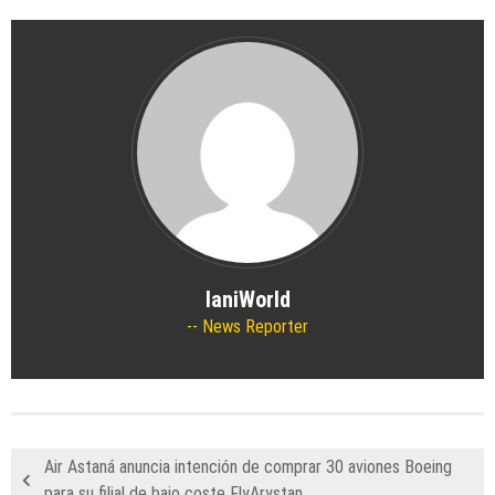
IaniWorld
News Reporter
Air Astaná anuncia intención de comprar 30 aviones Boeing
para su filial de bajo coste FlyArystan