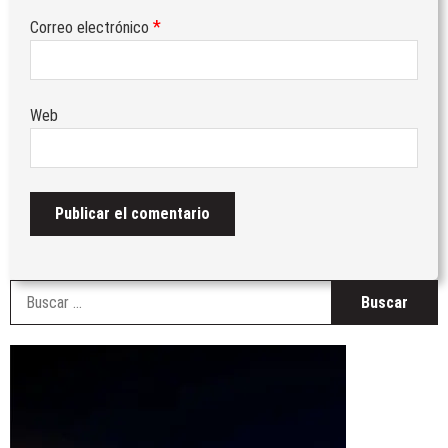
*
Correo electrónico
Web
B