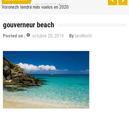
nueva terminal C1 de Sheremetyevo
Voronezh tendrá más vuelos en 2020
Como ir del aeropuerto al centro de Moscú
gouverneur beach
Saratov tiene su nuevo aeropuerto
Posted on :
octubre 20, 2019
By
IaniWorld
Los 10 mejores skateparks en Moscú
Wizz Air expande su base de Skopje y agrega
nuevos destinos
Tour de Francia 2019: mucha montaña, homenaje a
Eddy Merckx y la ausencia de Chris Froome
Bulgaria y Turquía compiten por albergar la nueva
planta industrial de Volkswagen
¿Cuántas ciudades rusas pueden caber en el
territorio de Moscú al comparar su población?
Turkish Airlines se trasladó al nuevo aeropuerto de
Estambul
Aeroflot traslada sus vuelos internacionales a la
nueva terminal C1 de Sheremetyevo