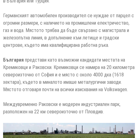
в България или Турция.
Германският автомобилен производител се нуждае от парцел с
огромни размери, с наличието на промишлени електричество,
газ и вода. Мястото трябва да бъде свързано с магистрала и
железопътна линия, в допълнение към летище и градски
центрове, където има квалифицирана работна ръка.
България
представи като възможни кандидати местата на
Кремиковци и Раковски. Кремиковци се намира на 20 километра
североизточно от София и е място с около 4000 дка (1618
хектара), където в миналото имаше металургични заводи.
Мястото отговаря почти на всички изисквания на Volkswagen.
Междувременно Раковски е модерен индустриален парк,
разположен на 22 км североизточно от Пловдив.