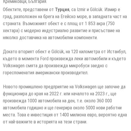
Кремиковци, България.
Обектите, представени от
Турция
, са Izmir и Gölcük. Измир е
град, разположен на брега на Егейско море, в западната част на
страната. Възможният обект е с площ от 1 853 акра (750
хектара) с модерно индустриално развитие и присъствие на
няколко доставчика на автомобилни компоненти.
Докато вторият обект е Gölcük, на 120 километра от Истанбул,
където в момента Ford произвежда леки автомобили и където
Volkswagen смята да произвежда микробуси заедно с
гореспоменатия американски производител.
Новото промишлено предприятие на Volkswagen ще започне да
функционира до края на 2022 г. или началото на 2023 г., ще
произвежда 1000 автомобила на ден, т.е. около 360 000
автомобила годишно и ще генерира около 5000 нови работни
места. Това е инвестиция от 1400 милиона евро, вероятно една
от най-важните в историята на тези страни.