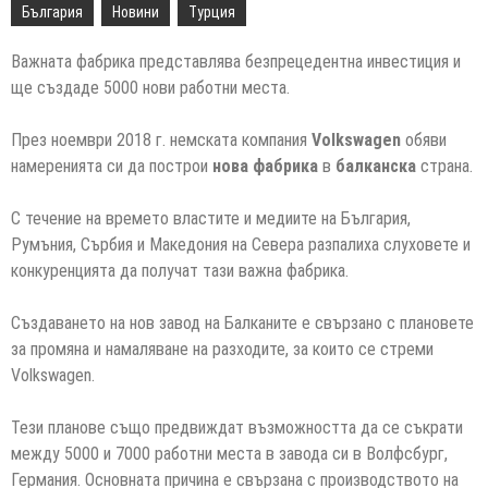
България
Новини
Турция
Важната фабрика представлява безпрецедентна инвестиция и
ще създаде 5000 нови работни места.
През ноември 2018 г. немската компания
Volkswagen
обяви
намеренията си да построи
нова фабрика
в
балканска
страна.
С течение на времето властите и медиите на България,
Румъния, Сърбия и Македония на Севера разпалиха слуховете и
конкуренцията да получат тази важна фабрика.
Създаването на нов завод на Балканите е свързано с плановете
за промяна и намаляване на разходите, за които се стреми
Volkswagen.
Тези планове също предвиждат възможността да се съкрати
между 5000 и 7000 работни места в завода си в Волфсбург,
Германия. Основната причина е свързана с производството на