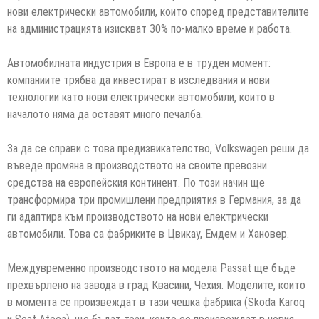
нови електрически автомобили, които според представителите
на администрацията изискват 30% по-малко време и работа.
Автомобилната индустрия в Европа е в труден момент:
компаниите трябва да инвестират в изследвания и нови
технологии като нови електрически автомобили, които в
началото няма да оставят много печалба.
За да се справи с това предизвикателство, Volkswagen реши да
въведе промяна в производството на своите превозни
средства на европейския континент. По този начин ще
трансформира три промишлени предприятия в Германия, за да
ги адаптира към производството на нови електрически
автомобили. Това са фабриките в Цвикау, Емдем и Хановер.
Междувременно производството на модела Passat ще бъде
прехвърлено на завода в град Квасини, Чехия. Моделите, които
в момента се произвеждат в тази чешка фабрика (Skoda Karoq