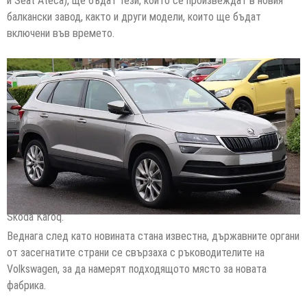
и Seat Ateca), ще бъдат тези, които се произвеждат в новия
балкански завод, както и други модели, които ще бъдат
включени във времето.
Skoda Karoq.
Веднага след като новината стана известна, държавните органи
от засегнатите страни се свързаха с ръководителите на
Volkswagen, за да намерят подходящото място за новата
фабрика.