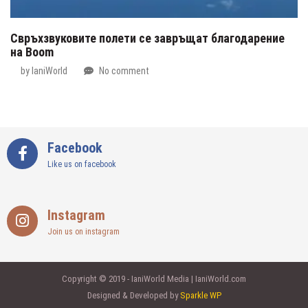
Свръхзвуковите полети се завръщат благодарение
на Boom
by
IaniWorld
No comment
Facebook
Like us on facebook
Instagram
Join us on instagram
Copyright © 2019 - IaniWorld Media | IaniWorld.com
Designed & Developed by
Sparkle WP