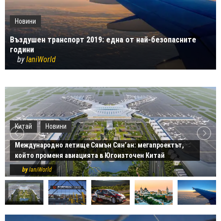
Новини
Въздушен транспорт 2019: една от най-безопасните
години
by
IaniWorld
Китай
Новини
Международно летище Сямън Сян’ан: мегапроектът,
който променя авиацията в Югоизточен Китай
by
IaniWorld