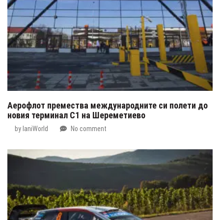
Аерофлот премества международните си полети до
новия терминал C1 на Шереметиево
by
IaniWorld
No comment