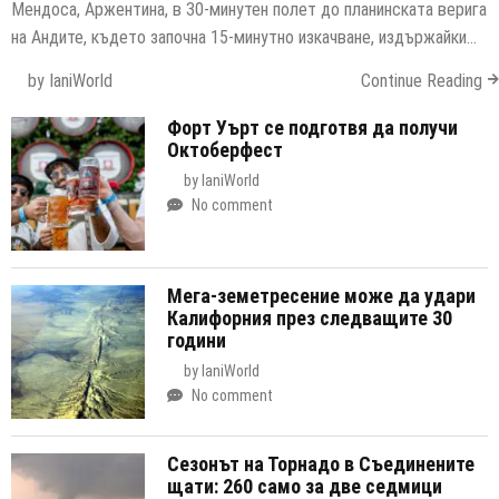
Мендоса, Аржентина, в 30-минутен полет до планинската верига
на Андите, където започна 15-минутно изкачване, издържайки…
by
IaniWorld
Continue Reading
Форт Уърт се подготвя да получи
Октоберфест
by
IaniWorld
No comment
Мега-земетресение може да удари
Калифорния през следващите 30
години
by
IaniWorld
No comment
Сезонът на Торнадо в Съединените
щати: 260 само за две седмици