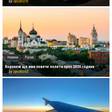
by
IaniWorld
Новини
Русия
Воронеж ще има повече полети през 2020 година
by
IaniWorld