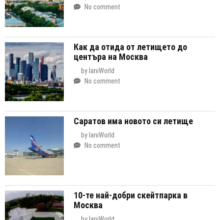
No comment
Как да отида от летището до
центъра на Москва
by
IaniWorld
No comment
Саратов има новото си летище
by
IaniWorld
No comment
10-те най-добри скейтпарка в
Москва
by
IaniWorld