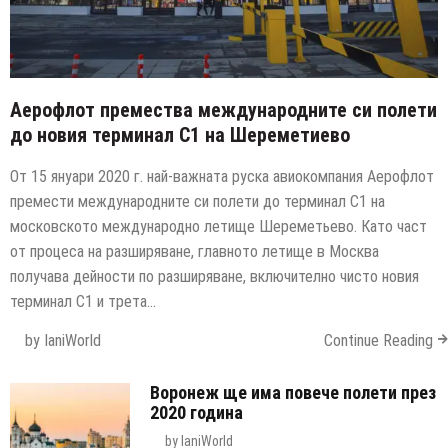
Аерофлот премества международните си полети
до новия терминал C1 на Шереметиево
От 15 януари 2020 г. най-важната руска авиокомпания Аерофлот
премести международните си полети до терминал C1 на
московското международно летище Шереметьево. Като част
от процеса на разширяване, главното летище в Москва
получава дейности по разширяване, включително чисто новия
терминал C1 и трета…
by
IaniWorld
Continue Reading
Воронеж ще има повече полети през
2020 година
by
IaniWorld