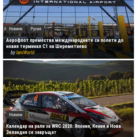
Новини
Русия
Аерофлот премества международните си полети до
новия терминал C1 на Шереметиево
by
IaniWorld
Новини
Календар на рали за WRC 2020: Япония, Кения и Нова
Зеландия се завръщат