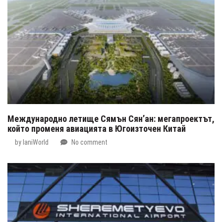
Международно летище Сямън Сян’ан: мегапроектът,
който променя авиацията в Югоизточен Китай
by
IaniWorld
No comment