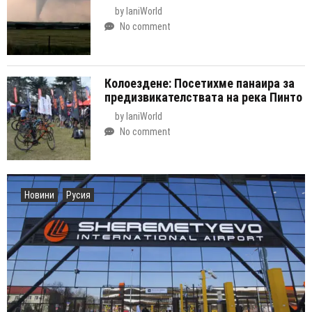
by
IaniWorld
No comment
Колоездене: Посетихме панаира за
предизвикателствата на река Пинто
by
IaniWorld
No comment
Новини
Русия