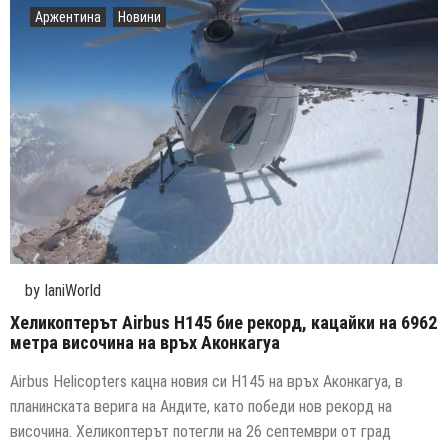
Аржентина
Новини
by
IaniWorld
Хеликоптерът Airbus H145 бие рекорд, кацайки на 6962
метра височина на връх Аконкагуа
Airbus Helicopters кацна новия си H145 на връх Аконкагуа, в
планинската верига на Андите, като победи нов рекорд на
височина. Хеликоптерът потегли на 26 септември от град