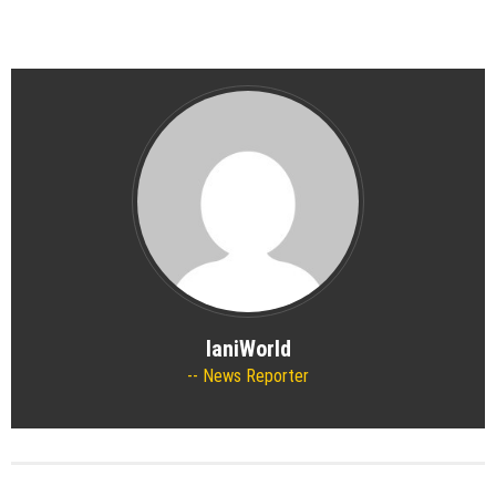
IaniWorld
News Reporter