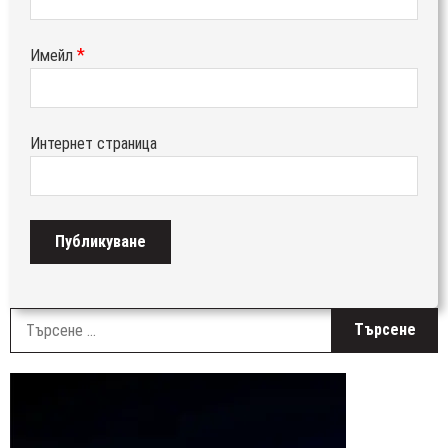
*
Имейл
Интернет страница
Т
з