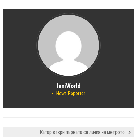
IaniWorld
News Reporter
Катар откри първата си линия на метрото