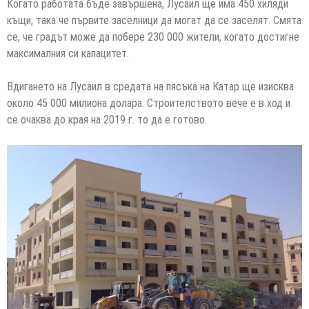
Когато работата бъде завършена, Лусаил ще има 450 хиляди
къщи, така че първите заселници да могат да се заселят. Смята
се, че градът може да побере 230 000 жители, когато достигне
максималния си капацитет.
Вдигането на Лусаил в средата на пясъка на Катар ще изисква
около 45 000 милиона долара. Строителството вече е в ход и
се очаква до края на 2019 г. то да е готово.