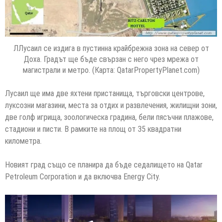
ЛЛусаил се издига в пустинна крайбрежна зона на север от
Доха. Градът ще бъде свързан с него чрез мрежа от
магистрали и метро. (Карта: QatarPropertyPlanet.com)
Лусаил ще има две яхтени пристанища, търговски центрове,
луксозни магазини, места за отдих и развлечения, жилищни зони,
две голф игрища, зоологическа градина, бели пясъчни плажове,
стадиони и писти. В рамките на площ от 35 квадратни
километра.
Новият град също се планира да бъде седалището на Qatar
Petroleum Corporation и да включва Energy City.