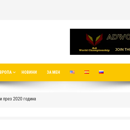
Яни Николов
ВРОПА
НОВИНИ
ЗА МЕН
в новото летище в Истанбул
одните си полети до новия терминал C1 на Шереметиево
и през 2020 година
 центъра на Москва
е