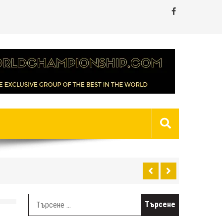
Търсене
за: