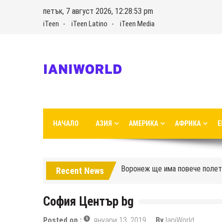
Skip
петък, 7 август 2026, 12:28:54 pm
to
iTeen
iTeen Latino
iTeen Media
content
IaniWorld
Ianiworld е дигитален портал за пътуване, основан от 
НАЧАЛО
АЗИЯ
АМЕРИКА
АФРИКА
Е
Turkish Airlines се премести 
Аерофлот премества междунар
Воронеж ще има повече полет
Recent News
Как да отида от летището до
София Център bg
Саратов има новото си летищ
Posted on :
януари 13, 2019
By
IaniWorld