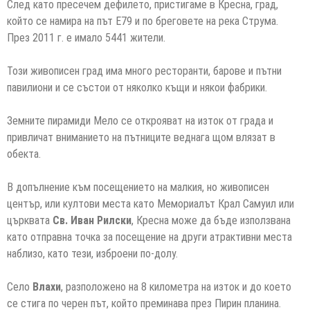
След като пресечем дефилето, пристигаме в Кресна, град,
който се намира на път Е79 и по бреговете на река Струма.
През 2011 г. е имало 5441 жители.
Този живописен град има много ресторанти, барове и пътни
павилиони и се състои от няколко къщи и някои фабрики.
Земните пирамиди Мело се открояват на изток от града и
привличат вниманието на пътниците веднага щом влязат в
обекта.
В допълнение към посещението на малкия, но живописен
център, или култови места като Мемориалът Крал Самуил или
църквата
Св. Иван Рилски
, Кресна може да бъде използвана
като отправна точка за посещение на други атрактивни места
наблизо, като тези, изброени по-долу.
Село
Влахи
, разположено на 8 километра на изток и до което
се стига по черен път, който преминава през Пирин планина.