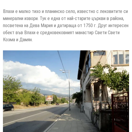
Влахи е малко тихо и планинско село, известно с лековитите си
минерални извори. Тук е една от най-старите църкви в района,
посветена на Дева Мария и датираща от 1750 г. Друг интересен
обект във Влахи е средновековният манастир Свети Свети
Козма и Дамян.