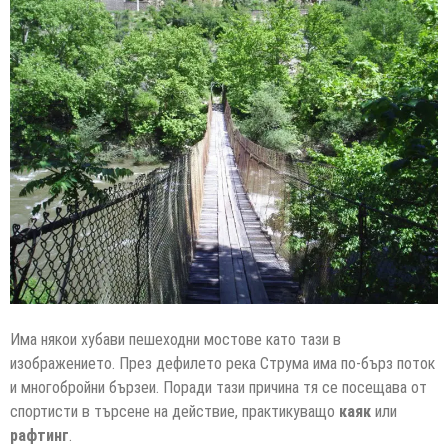
Има някои хубави пешеходни мостове като тази в
изображението. През дефилето река Струма има по-бърз поток
и многобройни бързеи. Поради тази причина тя се посещава от
спортисти в търсене на действие, практикуващо
каяк
или
рафтинг
.