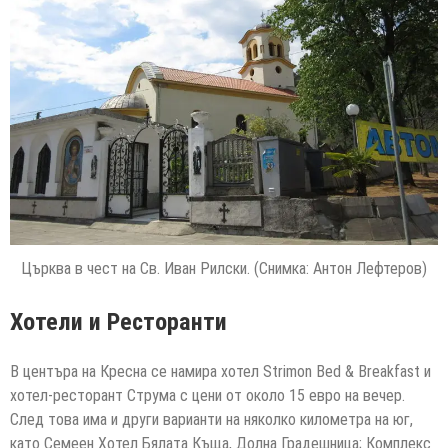
Църква в чест на Св. Иван Рилски. (Снимка: Антон Лефтеров)
Хотели и Ресторанти
В центъра на Кресна се намира хотел Strimon Bed & Breakfast и
хотел-ресторант Струма с цени от около 15 евро на вечер.
След това има и други варианти на няколко километра на юг,
като Семеен Хотел Бялата Къща, Долна Градешница; Комплекс