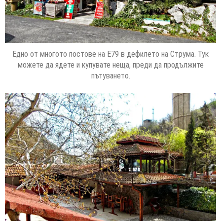
Едно от многото постове на Е79 в дефилето на Струма. Тук
можете да ядете и купувате неща, преди да продължите
пътуването.