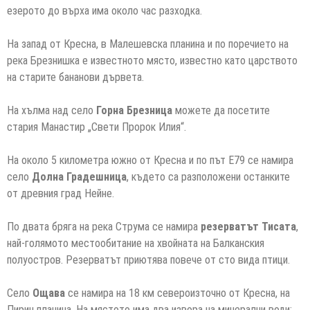
езерото до върха има около час разходка.
На запад от Кресна, в Малешевска планина и по поречието на
река Брезнишка е известното място, известно като царството
на старите бананови дървета.
На хълма над село
Горна Брезница
можете да посетите
стария Манастир „Свети Пророк Илия“.
На около 5 километра южно от Кресна и по път Е79 се намира
село
Долна Градешница
, където са разположени останките
от древния град Нейне.
По двата бряга на река Струма се намира
резерватът Тисата
,
най-голямото местообитание на хвойната на Балканския
полуостров. Резерватът приютява повече от сто вида птици.
Село
Ощава
се намира на 18 км североизточно от Кресна, на
Пирин планина. На мястото има два извора на минерални води: