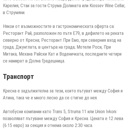
Карелия, Стаи за гости Струма Долината или Kiossev Wine Cellar,
в Струмяни.
Някои от възможностите в гастрономическата оферта са:
Ресторант Рай, разположен по пътя Е79, в дефилето на реката
северно от Кресна; Ресторант При Емо, при северния вход на
града; Джунглата, в центъра на града; Мотели Роси, При
Митака, Механа Райски Кат и Воденичката, последните четири
се намират в Долна Градешница.
Транспорт
Кресна е задължителна за тези, които пътуват между София и
Атина, така че е много лесно да се стигне до нея.
Автобусни компании като Trans 5, Struma 11 или Union Ivkoni
позволяват пътуване между София и Кресна. Цената е 12 лева
(6.15 евро) за секция и отнема около 2:30 часа.