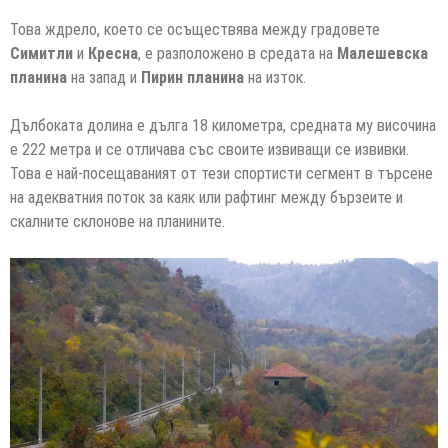
Това ждрело, което се осъществява между градовете
Симитли
и
Кресна
, е разположено в средата на
Малешевска
планина
на запад и
Пирин планина
на изток.
Дълбоката долина е дълга 18 километра, средната му височина
е 222 метра и се отличава със своите извиващи се извивки.
Това е най-посещаваният от тези спортисти сегмент в търсене
на адекватния поток за каяк или рафтинг между бързеите и
скалните склонове на планините.