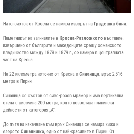
На югоизток от Кресна се намира изворът на
Градешка баня
.
Паметникът на загиналите в
Кресна-Разложкото
въстание,
извършено от българите и македонците срещу османското
владичество между 1878 и 1879 г., се намира в централната
част на Кресна.
На 22 километра източно от Кресна е
Синаница
, връх 2,516
метра в Пирин.
Синаница се състои от сиво-розов мрамор и има вертикална
стена с височина 200 метра, която позволява планински
дейности от категория „А“.
До пътя на изкачване към връх Синаница се намира хижа и
езерото
Синанишко
, едно от най-красивите в Пирин. От