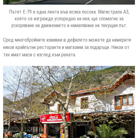
Пътят Е-79 е една лента във всяка посока. Магистрала А3,
която се изгражда успоредно на нея, ще спомогне за
ускоряване на движението и намаляване на текущия път.
Сред многобройните извивки в дефилето можете да намерите
някои крайпътни ресторанти и магазини за подаръци. Някои от
тях имат маси с изглед към реката.