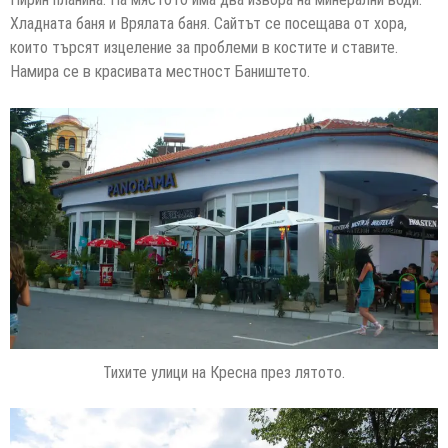
Хладната баня и Врялата баня. Сайтът се посещава от хора,
които търсят изцеление за проблеми в костите и ставите.
Намира се в красивата местност Баништето.
Тихите улици на Кресна през лятото.