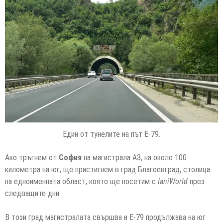
Един от тунелите на път Е-79.
Ако тръгнем от
София
на магистрала А3, на около 100
километра на юг, ще пристигнем в град Благоевград, столица
на едноименната област, която ще посетим с
IaniWorld
през
следващите дни.
В този град магистралата свършва и Е-79 продължава на юг