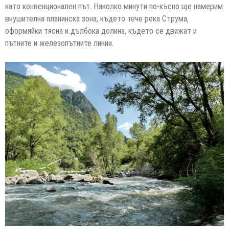
като конвенционален път. Няколко минути по-късно ще намерим
внушителна планинска зона, където тече река Струма,
оформяйки тясна и дълбока долина, където се движат и
пътните и железопътните линии.