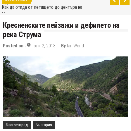
Москва
Саратов има новото си летище
10-те най-добри скейтпарка в Москва
Кресненските пейзажи и дефилето на
Wizz Air разширява своята база в Скопие и
река Струма
добавя нови дестинации
Тур дьо Франс 2019: много планини, почит към
Posted on :
юли 2, 2018
By
IaniWorld
Еди Мерк и отсъствието на Крис Фрум
България и Турция се конкурират за домакин на
новото промишлено предприятие на Volkswagen
Колко руски градове могат да се поберат на
територията на Москва при сравняване на
Turkish Airlines се премести в новото летище в
тяхното население?
Истанбул
Аерофлот премества международните си
полети до новия терминал C1 на Шереметиево
Благоевград
България