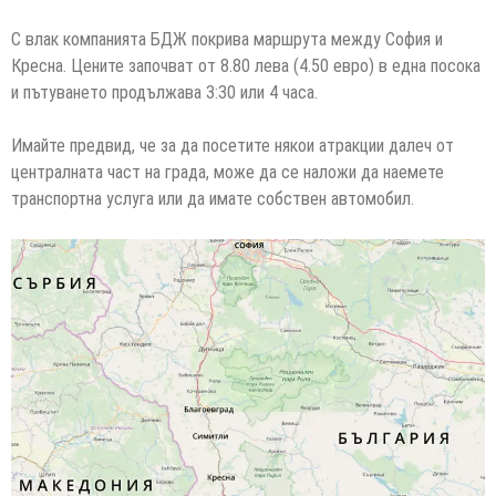
С влак компанията БДЖ покрива маршрута между София и
Кресна. Цените започват от 8.80 лева (4.50 евро) в една посока
и пътуването продължава 3:30 или 4 часа.
Имайте предвид, че за да посетите някои атракции далеч от
централната част на града, може да се наложи да наемете
транспортна услуга или да имате собствен автомобил.