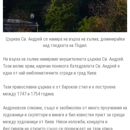
Църква Св. Андрей се намира на върха на хълма, доминирайки
над гледката на Подил.
На върха на хълма намираме внушителната църква Св. Андрей.
Този велик храм, наричан понякога Катедралата Св. Андрей е
една от най-емблематичните сгради в град Киев.
Тази православна църква е от бароков стил и е построена
между 1747 и 1754 година.
Андреевски слизане, също е заобиколен от много проучвания на
художници и скулптори и винаги е бил известен пункт за срещи
между художници от Киев. Някои изложби, концерти и
фестивали на открито също се провеждат на тази улица.