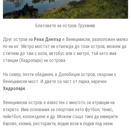
Блатовете на остров Труханив.
Друг остров на
Река Днепър
е Венециански, разположен малко
по-на юг. Метро мостът ни отвежда до този остров, можем да
стигнем до там с кола, автобус или с метро, тъй като има
станция (Хидропарк) на острова.
На север, почти обединен, е Долобецки остров, свързан с
Венециански мост. И двете са част от парка, наречен
Хидропарк
.
Венециански остров е известен с многото си атракции на
открито. Има основания за спортове като футбол, тенис,
пейнтбол, колоездене и др. Можем също така да намерите
барове, казина, ресторанти, водни вози и лодки под наем.