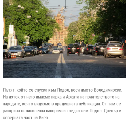
Пътят, който се спуска към Подол, носи името Володимирски.
На изток от него имахме парка и Арката на приятелството на
народите, която видяхме в предишната публикация. От там се
разкрива великолепна панорамна гледка към Подол, Днепър и
северната част на Киев.