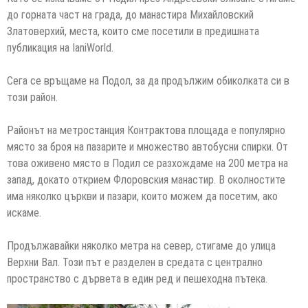
до горната част на града, до манастира Михайловский
Златоверхий, места, които сме посетили в предишната
публикация на IaniWorld.
Сега се връщаме на Подол, за да продължим обиколката си в
този район.
Районът на метростанция Контрактова площада е популярно
място за броя на пазарите и множество автобусни спирки. От
това оживено място в Подил се разхождаме на 200 метра на
запад, докато открием Флоровския манастир. В околностите
има няколко църкви и пазари, които можем да посетим, ако
искаме.
Продължавайки няколко метра на север, стигаме до улица
Верхни Вал. Този път е разделен в средата с централно
пространство с дървета в един ред и пешеходна пътека.