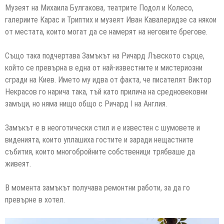
Музеят на Михаила Булгакова, театрите Подол и Колесо,
галериите Карас и Триптих и музеят Иван Кавалеридзе са някои
от местата, които могат да се намерят на неговите брегове.
Също така подчертава Замъкът на Ричард Лъвското сърце,
който се превърна в една от най-известните и мистериозни
сгради на Киев. Името му идва от факта, че писателят Виктор
Некрасов го нарича така, тъй като прилича на средновековни
замъци, но няма нищо общо с Ричард I на Англия.
Замъкът е в неоготически стил и е известен с шумовете и
виденията, които уплашиха гостите и заради нещастните
събития, които многобройните собственици трябваше да
живеят.
В момента замъкът получава ремонтни работи, за да го
превърне в хотел.