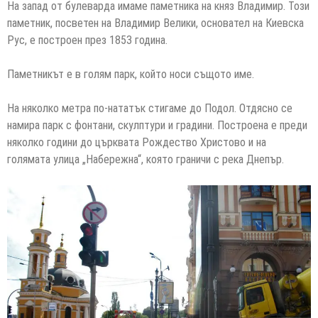
На запад от булеварда имаме паметника на княз Владимир. Този
паметник, посветен на Владимир Велики, основател на Киевска
Рус, е построен през 1853 година.
Паметникът е в голям парк, който носи същото име.
На няколко метра по-нататък стигаме до Подол. Отдясно се
намира парк с фонтани, скулптури и градини. Построена е преди
няколко години до църквата Рождество Христово и на
голямата улица „Набережна“, която граничи с река Днепър.