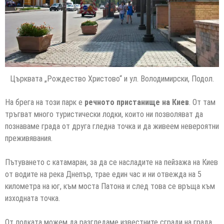
Църквата „Рождество Христово“ и ул. Володимирски, Подол.
На брега на този парк е
речното пристанище на Киев
. От там
тръгват много туристически лодки, които ни позволяват да
познаваме града от друга гледна точка и да живеем невероятни
преживявания.
Пътуването с катамаран, за да се насладите на пейзажа на Киев
от водите на река Днепър, трае един час и ни отвежда на 5
километра на юг, към моста Патона и след това се връща към
изходната точка.
От лодката можем да разгледаме известните сгради на града