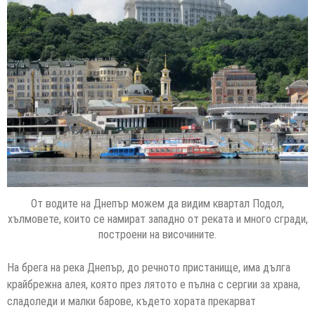
От водите на Днепър можем да видим квартал Подол,
хълмовете, които се намират западно от реката и много сгради,
построени на височините.
На брега на река Днепър, до речното пристанище, има дълга
крайбрежна алея, която през лятото е пълна с сергии за храна,
сладоледи и малки барове, където хората прекарват