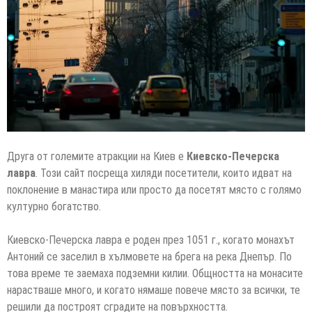
Друга от големите атракции на Киев е
Киевско-Печерска
лавра
. Този сайт посреща хиляди посетители, които идват на
поклонение в манастира или просто да посетят място с голямо
културно богатство.
Киевско-Печерска лавра е роден през 1051 г., когато монахът
Антоний се заселил в хълмовете на брега на река Днепър. По
това време те заемаха подземни килии. Общността на монасите
нарастваше много, и когато нямаше повече място за всички, те
решили да построят сградите на повърхността.