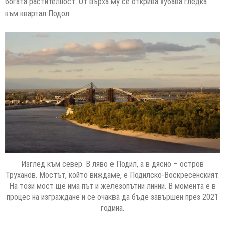
богата растителност. От върха му се открива хубава гледка
към квартал Подол.
Изглед към север. В ляво е Подил, а в дясно – остров
Труханов. Мостът, който виждаме, е Подилско-Воскресенският.
На този мост ще има път и железопътни линии. В момента е в
процес на изграждане и се очаква да бъде завършен през 2021
година.