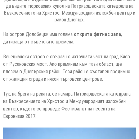
да видите тюркоазния купол на Патриаршеската катедрала на
Възкресението на Христос, Международния изложбен център и
район Днепър..
На остров Долобецки има голяма
открита фитнес зала
,
датираща от съветските времена.
Венециански остров е свързан с източната част на град Киев
от Русановския мост. Ако преминем към тази област, ще
влезем в Днепърския район. Този район е съставен предимно
от жилищни сгради и някои търговски центрове.
Тук, на брега на реката, се намира Патриаршеската катедрала
на Възкресението на Христос и Международният изложбен
център, където се проведе Фестивалът на песента на
Евровизия 2017.