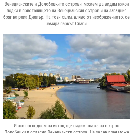
Венецианските и Долобецките острови, можем да видим някои
лодки в пристанището на Венецианския остров и на западния
бряг на река Днепър. На този хълм, вляво от изображението, се
намира паркът Слави.
И ако погледнем на изток, ще видим плажа на остров
Долобецки и отдясно Венециански остров. На заден план може