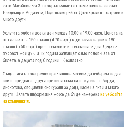
като Михайловски Златоврън манастир, паметниците на княз
Владимир и Родината, Подолския район, Днепърските острови и
много други.
Услугата работи всеки ден между 10:00 и 19:00 часа. Цената на
пътуването е 150 гривни (4.70 евро) в делничните дни и 180
гривни (5.60 евро) през почивните и празничните дни. Деца на
възраст между 6 и 12 години заплащат само половината от
билета, а децата под 6 години – безплатно.
Също така в това речно пристанище можем да изберем лодки,
които предлагат други преживявания като музика на борда,
дискотека, специални екскурзии за деца, наем на яхти и много
други. Цялата информация може да бъде намерена
на уебсайта
на компанията.