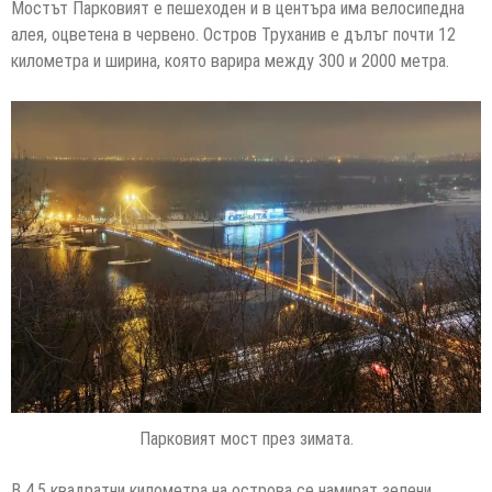
Мостът Парковият е пешеходен и в центъра има велосипедна
алея, оцветена в червено. Остров Труханив е дълъг почти 12
километра и ширина, която варира между 300 и 2000 метра.
Парковият мост през зимата.
В 4,5 квадратни километра на острова се намират зелени