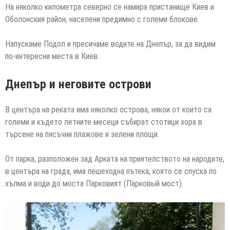
На няколко километра северно се намира пристанище Киев и
Оболонския район, населени предимно с големи блокове.
Напускаме Подол и пресичаме водите на Днепър, за да видим
по-интересни места в Киев.
Днепър и неговите острови
В центъра на реката има няколко острова, някои от които са
големи и където летните месеци събират стотици хора в
търсене на пясъчни плажове и зелени площи.
От парка, разположен зад Арката на приятелството на народите,
в центъра на града, има пешеходна пътека, която се спуска по
хълма и води до моста Парковият (Парковый мост).