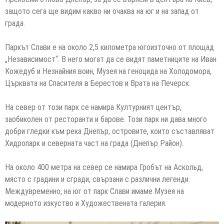
защото сега ще видим какво ни очаква на юг и на запад от
града.
Паркът Слави е на около 2,5 километра югоизточно от площад
„Независимост“. В него могат да се видят паметниците на Иван
Кожедуб и Незнайния воин, Музея на геноцида на Холодомора,
Църквата на Спасителя в Берестов и Врата на Печерск.
На север от този парк се намира Културният център,
заобиколен от ресторанти и барове. Този парк ни дава много
добри гледки към река Днепър, островите, които съставляват
Хидропарк и северната част на града (Днепър Район).
На около 400 метра на север се намира Гробът на Аскольд,
място с градини и сгради, свързани с различни легенди.
Междувременно, на юг от парк Слави имаме Музея на
модерното изкуство и Художествената галерия.