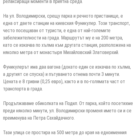
релаксиращи моменти в приятна среда.
На ул. Володимирски, срещу парка и речното пристанище, е
една от двете станции на киевския Фуникулер. Този транспорт,
често посещаван от туристи, е една от най-големите
забележителности на града. Маршрутът му е на 200 метра,
като се изкачва по хълма към другата станция, разположена на
няколко метра от монастыря Михайловский Златоверхий.
Фуникулерът има два вагона (докато един се изкачва по хълма,
а другият се спуска) и пътуването отнема почти 3 минути.
Цената е 8 гривни (0,25 евро), както и в по-голямата част от
транспорта в града.
Продължаваме обиколката на Подил. От парка, който посетихме
преди няколко минути, ул. Володимирски променя името си и се
преименува на Петра Сахайдачного.
Тази улица се простира на 500 метра до края на едноименния