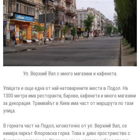
Ул. Верхний Вал с много магазини и кафенета.
Улицата е още една от най-натоварените места в Подол. На
1300 метра има ресторанти, барове, кафенета и много магазини
за декорация. Трамвайът в Киев има част от маршрута по тази
улица.
В горната част на Подол, югоизточно от ул. Верхний Вал, се
намира паркът Флоровска горка. Това е диво пространство с