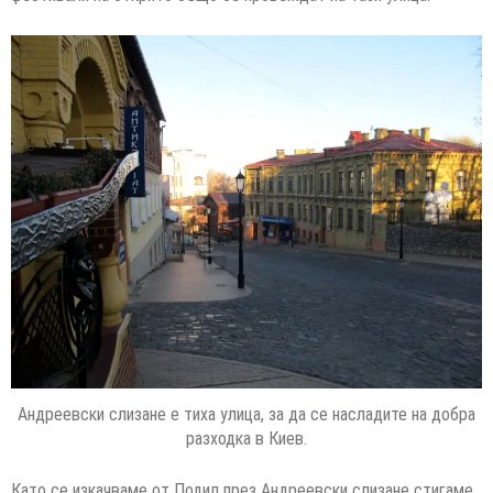
Андреевски слизане е тиха улица, за да се насладите на добра
разходка в Киев.
Като се изкачваме от Подил през Андреевски слизане стигаме