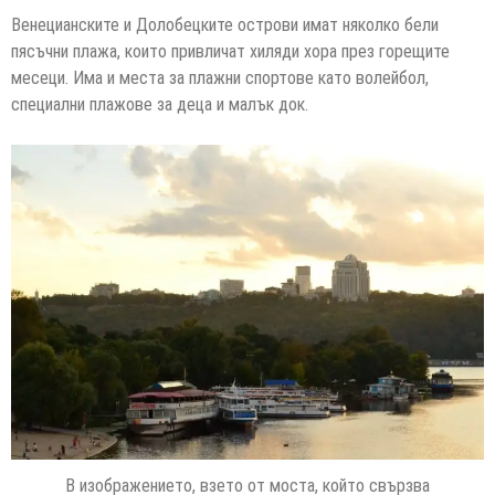
Венецианските и Долобецките острови имат няколко бели
пясъчни плажа, които привличат хиляди хора през горещите
месеци. Има и места за плажни спортове като волейбол,
специални плажове за деца и малък док.
В изображението, взето от моста, който свързва