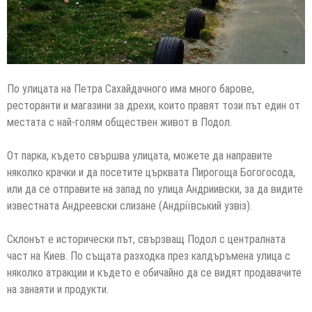
По улицата на Петра Сахайдачного има много барове,
ресторанти и магазини за дрехи, които правят този път един от
местата с най-голям обществен живот в Подол.
От парка, където свършва улицата, можете да направите
няколко крачки и да посетите църквата Пирогоща Богогосода,
или да се отправите на запад по улица Андриивски, за да видите
известната Андреевски слизане (Андріївський узвіз).
Склонът е исторически път, свързващ Подол с централната
част на Киев. По същата разходка през калдъръмена улица с
няколко атракции и където е обичайно да се видят продавачите
на занаяти и продукти.