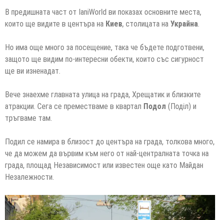
В предишната част от IaniWorld ви показах основните места,
които ще видите в центъра на
Киев
, столицата на
Украйна
.
Но има още много за посещение, така че бъдете подготвени,
защото ще видим по-интересни обекти, които със сигурност
ще ви изненадат.
Вече знаехме главната улица на града, Хрещатик и близките
атракции. Сега се преместваме в квартал
Подол
(Поділ) и
тръгваме там.
Подил се намира в близост до центъра на града, толкова много,
че да можем да вървим към него от най-централната точка на
града, площад Независимост или известен още като Майдан
Незалежности.