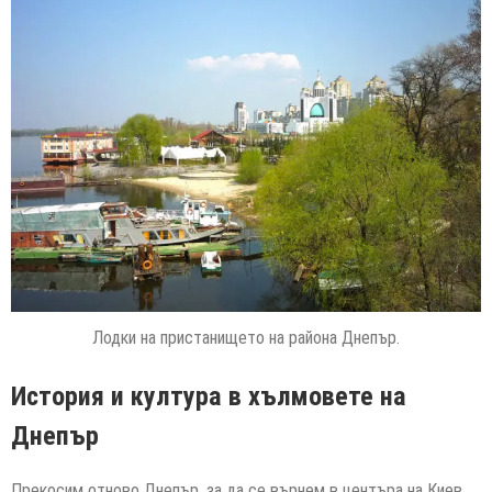
Лодки на пристанището на района Днепър.
История и култура в хълмовете на
Днепър
Прекосим отново Днепър, за да се върнем в центъра на Киев,