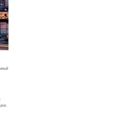
емный
5
ион.