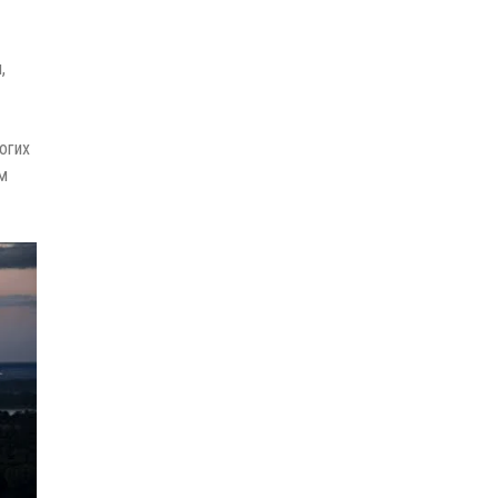
,
огих
м