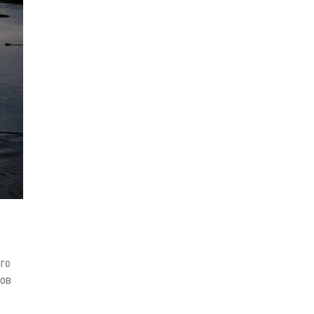
его
ков