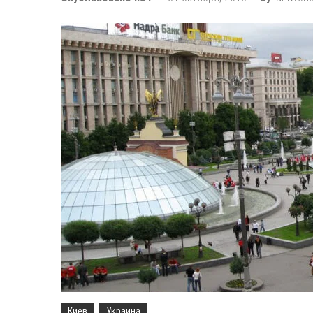
Wizz Air расширяет свою 
Тур де Франс 2019: много
Болгария и Турция сорев
Сколько российских горо
Turkish Airlines переехал
Аэрофлот перенес свои 
Киев
Украина