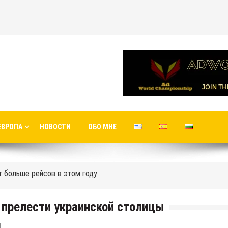
ванный Яни Николовым.
а в новый аэропорт в Стамбуле
ЕВРОПА
НОВОСТИ
ОБО МНЕ
международные рейсы в новый терминал С1 Шереметьево
 больше рейсов в этом году
рта до центра Москвы
ый аэропорт
 прелести украинской столицы
Москвы
d