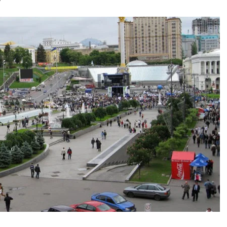
базу в Скопье и добавляет новые направления
 гор, дань Эдди Мерксу и отсутствие Криса Фрума
нуются за новый промышленный завод Volkswagen
дов может вписаться в территорию Москвы при сравнении их насел
а в новый аэропорт в Стамбуле
международные рейсы в новый терминал С1 Шереметьево