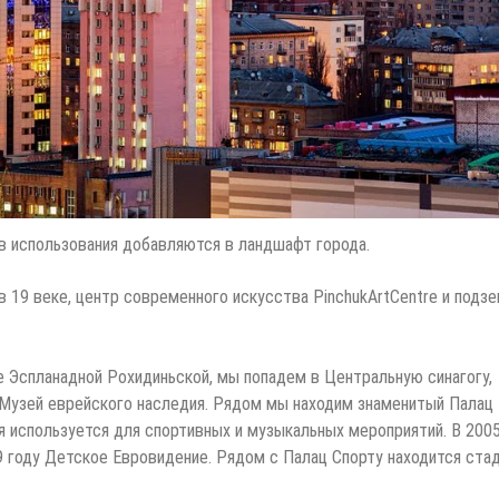
в использования добавляются в ландшафт города.
 19 веке, центр современного искусства PinchukArtCentre и подз
е Эспланадной Рохидиньской, мы попадем в Центральную синагогу,
я Музей еврейского наследия. Рядом мы находим знаменитый Палац
я используется для спортивных и музыкальных мероприятий. В 200
9 году Детское Евровидение. Рядом с Палац Спорту находится стад