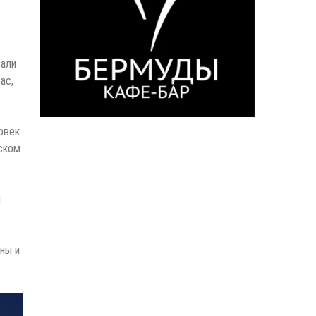
вали
ас,
овек
сском
й
ны и