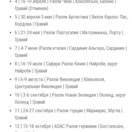
4 | 16-19 апреля | Ралли Чили | Консепсьон, Биобио |
Гравий (Отменен)
5 | 30 апреля-3 мая | Ралли Аргентина | Вилла Карлос Пас,
Кордова | Гравий
6 | 21-24 мая | Ралли Португалия | Матозиньюш, Порту |
Гравий
7 | 4-7 июня |Ралли италия | Сардиния Альгеро, Сардиния |
Гравий
8 | 16-19 июля | Сафари Ралли Кения | Найроби, округ
Найроби | Гравий
9 | 6-9 августа | Ралли Финляндия | Ювяскюля,
Центральная Финляндия | Гравий
10 | 3-6 сентября | Ралли Новая Зеландия | Окленд, округ
Окленд | Гравий
11 | 24-27 сентября | Ралли турции | Мармарис, Мугла |
Гравий
12 | 15-18 октября | ADAC Ралли германия | Бостальзее,