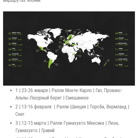
маршрутах Японии.
1 | 23-26 января | Ралли Монте-Карло | Гап, Прованс-
Альпы-Лазурный берег | Смешанное
2 | 13-16 февраля | Ралли Швеция | Торсби, Вермланд |
Снег
3 | 12-15 марта | Ралли Гуанахуато Мексика | Леон,
Гуанахуато | Гравий