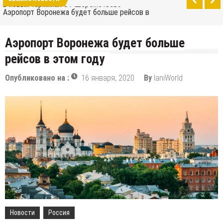
в новый терминал С1 Шереметьево
Аэропорт Воронежа будет больше рейсов в
этом году
Как добраться от аэропорта до центра Москвы
Аэропорт Воронежа будет больше
Саратов открыл свой новый аэропорт
рейсов в этом году
10 лучших скейтпарков Москвы
Опубликовано на :
16 января, 2020
By
IaniWorld
Wizz Air расширяет свою базу в Скопье и
добавляет новые направления
Тур де Франс 2019: много гор, дань Эдди Мерксу
и отсутствие Криса Фрума
Болгария и Турция соревнуются за новый
промышленный завод Volkswagen
Сколько российских городов может вписаться в
территорию Москвы при сравнении их
Turkish Airlines переехала в новый аэропорт в
населения?
Стамбуле
Аэрофлот перенес свои международные рейсы
в новый терминал С1 Шереметьево
Новости
Россия