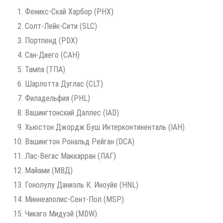
Феникс-Скай Харбор (PHX)
Солт-Лейк-Сити (SLC)
Портленд (PDX)
Сан-Диего (САН)
Тампа (ТПА)
Шарлотта Дуглас (CLT)
Филадельфия (PHL)
Вашингтонский Даллес (IAD)
Хьюстон Джордж Буш Интерконтиненталь (IAH)
Вашингтон Рональд Рейган (DCA)
Лас-Вегас Маккарран (ЛАГ)
Майами (МВД)
Гонолулу Даниэль К. Иноуйе (HNL)
Миннеаполис-Сент-Пол (MSP)
Чикаго Мидуэй (MDW)