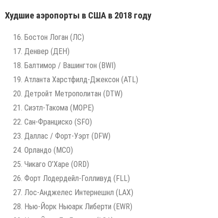
Худшие аэропорты в США в 2018 году
Бостон Логан (ЛС)
Денвер (ДЕН)
Балтимор / Вашингтон (BWI)
Атланта Харстфилд-Джексон (ATL)
Детройт Метрополитан (DTW)
Сиэтл-Такома (МОРЕ)
Сан-Франциско (SFO)
Даллас / Форт-Уэрт (DFW)
Орландо (MCO)
Чикаго О’Харе (ORD)
Форт Лодердейл-Голливуд (FLL)
Лос-Анджелес Интернешнл (LAX)
Нью-Йорк Ньюарк Либерти (EWR)