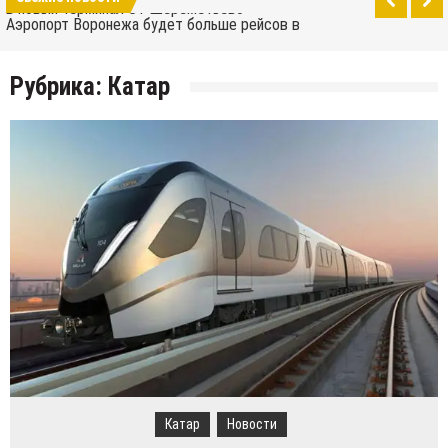
Аэропорт Воронежа будет больше рейсов в
этом году
Как добраться от аэропорта до центра Москвы
Рубрика:
Катар
Саратов открыл свой новый аэропорт
10 лучших скейтпарков Москвы
Wizz Air расширяет свою базу в Скопье и
добавляет новые направления
Тур де Франс 2019: много гор, дань Эдди Мерксу
и отсутствие Криса Фрума
Болгария и Турция соревнуются за новый
промышленный завод Volkswagen
Сколько российских городов может вписаться в
территорию Москвы при сравнении их
Turkish Airlines переехала в новый аэропорт в
населения?
Стамбуле
Аэрофлот перенес свои международные рейсы
в новый терминал С1 Шереметьево
Катар
Новости