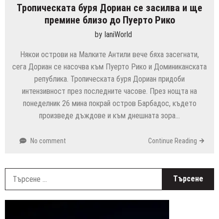
Тропическата буря Дориан се засилва и ще
премине близо до Пуерто Рико
by
IaniWorld
Някои острови на Малките Антили вече бяха засегнати,
сега Дориан се насочва към Пуерто Рико и Доминиканската
република. Тропическата буря Дориан придоби
интензивност през последните часове. През нощта на
понеделник 26 мина покрай остров Барбадос, където
произведе дъждове и към днешната зора…
No comment
Continue Reading
Т
з