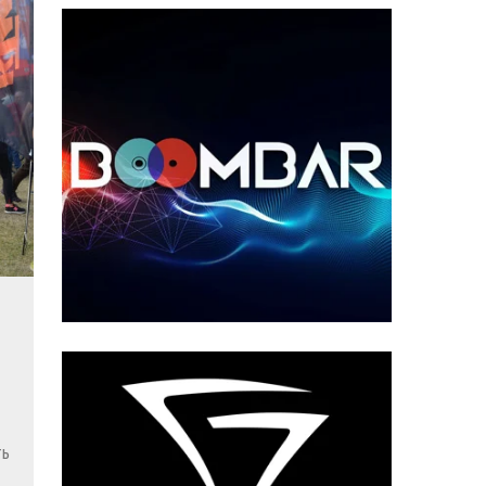
ения?
ть