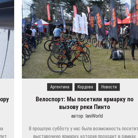
базу в Скопье и добавляет новые направления
 гор, дань Эдди Мерксу и отсутствие Криса Фрума
нуются за новый промышленный завод Volkswagen
дов может вписаться в территорию Москвы при сравнении их насел
а в новый аэропорт в Стамбуле
международные рейсы в новый терминал С1 Шереметьево
Аргентина
Кордова
Новости
гору
Велоспорт: Мы посетили ярмарку по
вызову реки Пинто
автор:
IaniWorld
на
В прошлую субботу у нас была возможность посети
олет
выставочную ярмарку, которая проходит в рамках