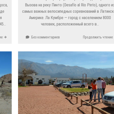
доса,
Вызова на реку Пинто (Desafío al Río Pinto), одного и
где
самых важных велосипедных соревнований в Латинск
я
Америке. Ла Кумбре — город с населением 8000
:45…
человек, расположенный всего в…
ие
Без комментариев
Продолжить чтение