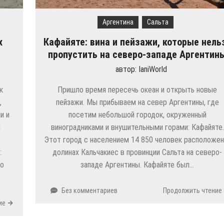
Аргентина
Сальта
х
Кафайяте: вина и пейзажи, которые нель
пропустить на северо-западе Аргентин
автор:
IaniWorld
к
Пришло время пересечь океан и открыть новые
,
пейзажи. Мы прибываем на север Аргентины, где
и и
посетим небольшой городок, окруженный
и
виноградниками и внушительными горами: Кафайяте.
Этот город с населением 14 850 человек расположен
:
долинах Кальчакиес в провинции Сальта на северо-
то
западе Аргентины. Кафайяте был…
Без комментариев
Продолжить чтение
ие