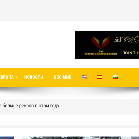
ванный Яни Николовым.
а в новый аэропорт в Стамбуле
ЕВРОПА
НОВОСТИ
ОБО МНЕ
международные рейсы в новый терминал С1 Шереметьево
 больше рейсов в этом году
рта до центра Москвы
ый аэропорт
Москвы