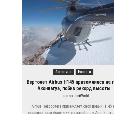
Wizz Air расширяет свою 
Тур де Франс 2019: много
Болгария и Турция сорев
Сколько российских горо
Turkish Airlines переехал
Аэрофлот перенес свои 
Аргентина
Новости
Вертолет Airbus H145 приземлился на 
Аконкагуа, побив рекорд высоты
автор:
IaniWorld
Airbus Helicopters приземляет свой новый H145 
вершине горы Аконкагуа, в горной цепи Анд. Верт