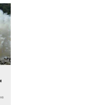
и
на
ю