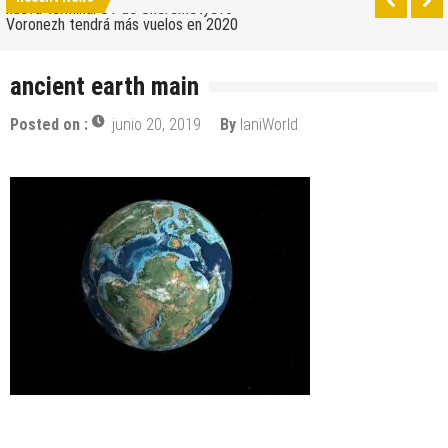
nueva terminal C1 de Sheremetyevo
Voronezh tendrá más vuelos en 2020
Como ir del aeropuerto al centro de Moscú
ancient earth main
Saratov tiene su nuevo aeropuerto
Posted on :
junio 20, 2019
By
IaniWorld
Los 10 mejores skateparks en Moscú
Wizz Air expande su base de Skopje y agrega
nuevos destinos
Tour de Francia 2019: mucha montaña, homenaje a
Eddy Merckx y la ausencia de Chris Froome
Bulgaria y Turquía compiten por albergar la nueva
planta industrial de Volkswagen
¿Cuántas ciudades rusas pueden caber en el
territorio de Moscú al comparar su población?
Turkish Airlines se trasladó al nuevo aeropuerto de
Estambul
Aeroflot traslada sus vuelos internacionales a la
nueva terminal C1 de Sheremetyevo